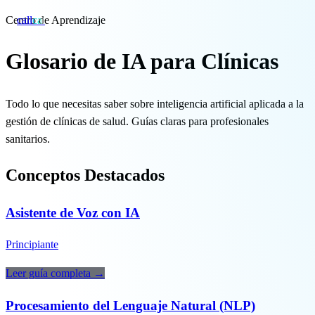
Centro de Aprendizaje
call
cai
Glosario de IA para Clínicas
Especialidades
Todo lo que necesitas saber sobre inteligencia artificial aplicada a la
Sobre CAi
gestión de clínicas de salud. Guías claras para profesionales
Blog
sanitarios.
Precios
Conceptos Destacados
Asistente de Voz con IA
Integraciones
Demo →
Principiante
Leer guía completa →
Procesamiento del Lenguaje Natural (NLP)