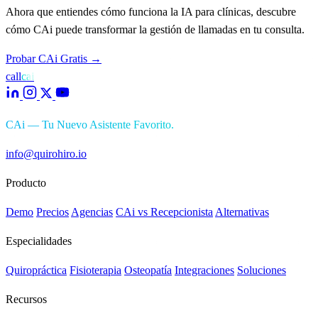
Ahora que entiendes cómo funciona la IA para clínicas, descubre
cómo CAi puede transformar la gestión de llamadas en tu consulta.
Probar CAi Gratis
→
call
cai
CAi — Tu Nuevo Asistente Favorito.
info@quirohiro.io
Producto
Demo
Precios
Agencias
CAi vs Recepcionista
Alternativas
Especialidades
Quiropráctica
Fisioterapia
Osteopatía
Integraciones
Soluciones
Recursos