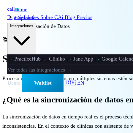
call
cai
Home
Especialidades
Sobre CAi
Blog
Precios
/
Aprende
/
Sincronización de Datos
Integraciones
📚
Intermedio
Sincronización de Datos
→
PracticeHub
→
Cliniko
→
Jane App
→
Google Calend
Ver todas las integraciones →
Proceso de asegurar que datos en múltiples sistemas estén si
Demo
🇬🇧 EN
Waitlist
¿Qué es la sincronización de datos e
La sincronización de datos en tiempo real es el proceso técn
inconsistencias. En el contexto de clínicas con asistente de