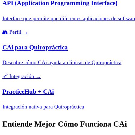
API (Application Programming Interface)
Interface que permite que diferentes aplicaciones de softwar
👥
Perfil
→
CAi para Quiropráctica
Descubre cómo CAi ayuda a clínicas de Quiropráctica
🔗
Integración
→
PracticeHub + CAi
Integración nativa para Quiropráctica
Entiende Mejor Cómo Funciona CAi