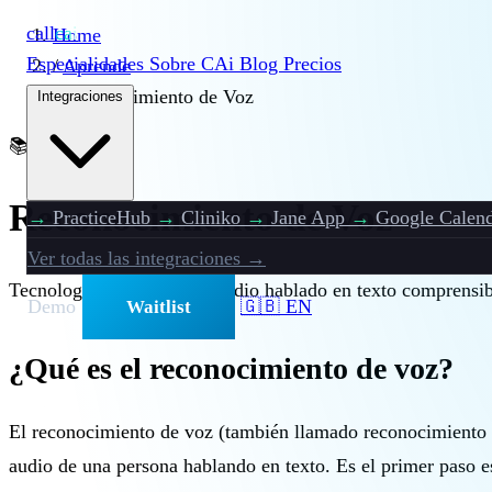
call
cai
Home
Especialidades
Sobre CAi
Blog
Precios
/
Aprende
/
Reconocimiento de Voz
Integraciones
📚
Intermedio
Reconocimiento de Voz
→
PracticeHub
→
Cliniko
→
Jane App
→
Google Calend
Ver todas las integraciones →
Tecnología que convierte audio hablado en texto comprensib
Demo
🇬🇧 EN
Waitlist
¿Qué es el reconocimiento de voz?
El reconocimiento de voz (también llamado reconocimiento au
audio de una persona hablando en texto. Es el primer paso es