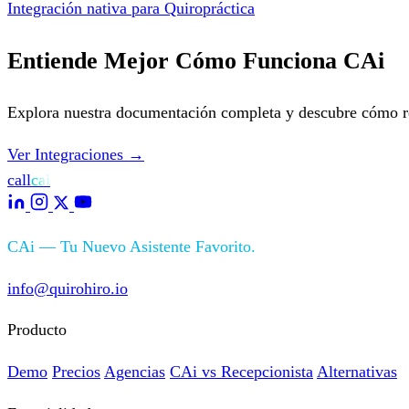
Integración nativa para Quiropráctica
Entiende Mejor Cómo Funciona CAi
Explora nuestra documentación completa y descubre cómo r
Ver Integraciones
→
call
cai
CAi — Tu Nuevo Asistente Favorito.
info@quirohiro.io
Producto
Demo
Precios
Agencias
CAi vs Recepcionista
Alternativas