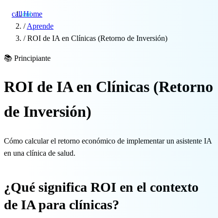
call
cai
Home
/
Aprende
/
ROI de IA en Clínicas (Retorno de Inversión)
Especialidades
📚
Principiante
Sobre CAi
ROI de IA en Clínicas (Retorno
Blog
de Inversión)
Precios
Cómo calcular el retorno económico de implementar un asistente IA
Integraciones
en una clínica de salud.
Demo →
¿Qué significa ROI en el contexto
de IA para clínicas?