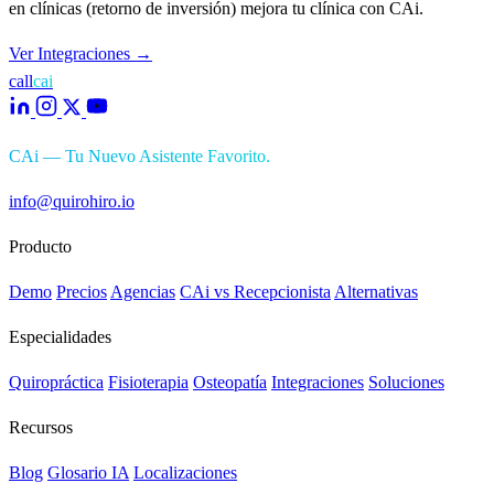
en clínicas (retorno de inversión) mejora tu clínica con CAi.
Ver Integraciones
→
call
cai
CAi — Tu Nuevo Asistente Favorito.
info@quirohiro.io
Producto
Demo
Precios
Agencias
CAi vs Recepcionista
Alternativas
Especialidades
Quiropráctica
Fisioterapia
Osteopatía
Integraciones
Soluciones
Recursos
Blog
Glosario IA
Localizaciones