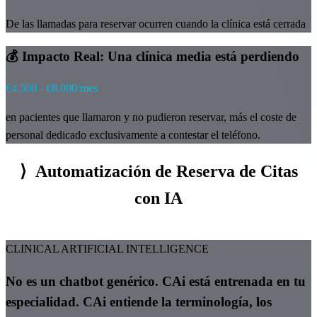
De las llamadas para reservar ocurren cuando la clínica está cerrada
💰 Impacto Real: Una clínica media está perdiendo
€4.500 - €8.000/mes
en pacientes que llamaron y no pudieron reservar, más el coste de
personal dedicado exclusivamente a contestar el teléfono.
⟩
Automatización de Reserva de Citas
con IA
CLINICAL ARTIFICIAL INTELLIGENCE
No es un chatbot genérico. CAi está entrenada en tu
especialidad. CAi entiende la terminología, los