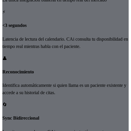
⚡
<3 segundos
Latencia de lectura del calendario. CAi consulta tu disponibilidad en
tiempo real mientras habla con el paciente.
👤
Reconocimiento
Identifica automáticamente si quien llama es un paciente existente y
accede a su historial de citas.
🔄
Sync Bidireccional