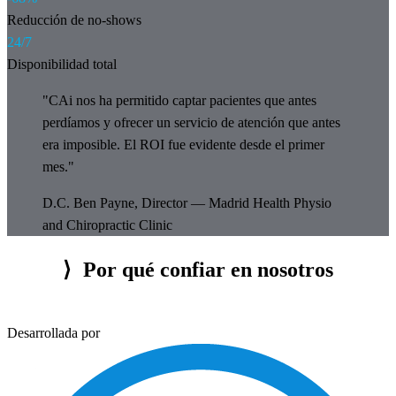
Reducción de no-shows
24/7
Disponibilidad total
"CAi nos ha permitido captar pacientes que antes
perdíamos y ofrecer un servicio de atención que antes
era imposible. El ROI fue evidente desde el primer
mes."
D.C. Ben Payne, Director — Madrid Health Physio
and Chiropractic Clinic
⟩
Por qué confiar en nosotros
Desarrollada por