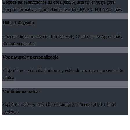
Conoce las restricciones de cada país. Ajusta su lenguaje para
cumplir normativas sobre claims de salud. RGPD, HIPAA y más.
100% integrada
Conecta directamente con PracticeHub, Cliniko, Jane App y más.
Sin intermediarios.
Voz natural y personalizable
Elige el tono, velocidad, idioma y estilo de voz que represente a tu
clínica.
Multiidioma nativo
Español, Inglés, y más. Detecta automáticamente el idioma del
paciente.