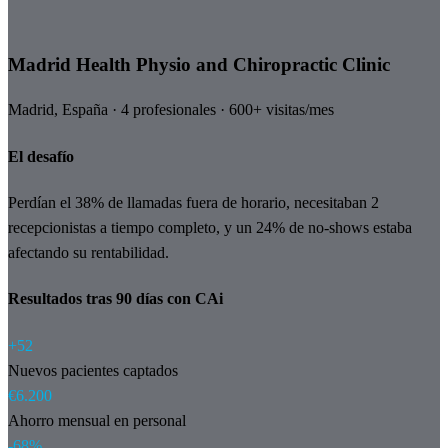
Madrid Health Physio and Chiropractic Clinic
Madrid, España · 4 profesionales · 600+ visitas/mes
El desafío
Perdían el 38% de llamadas fuera de horario, necesitaban 2
recepcionistas a tiempo completo, y un 24% de no-shows estaba
afectando su rentabilidad.
Resultados tras 90 días con CAi
+52
Nuevos pacientes captados
€6.200
Ahorro mensual en personal
-68%