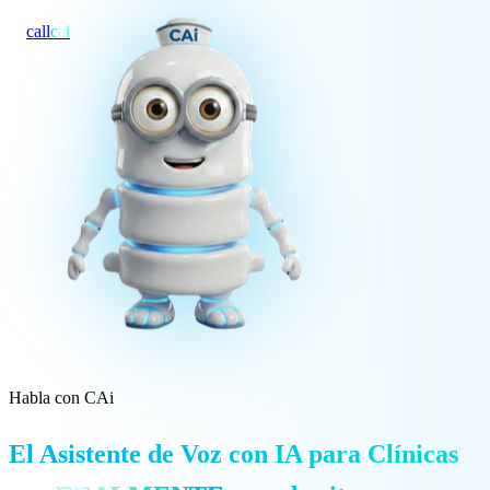
call
cai
Especialidades
Sobre CAi
Blog
Precios
Integraciones
Demo →
Habla con CAi
El Asistente de Voz con IA para Clínicas