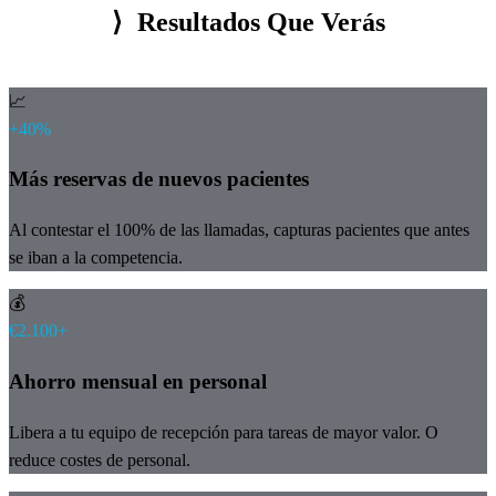
⟩
Resultados Que Verás
📈
+40%
Más reservas de nuevos pacientes
Al contestar el 100% de las llamadas, capturas pacientes que antes
se iban a la competencia.
💰
€2.100+
Ahorro mensual en personal
Libera a tu equipo de recepción para tareas de mayor valor. O
reduce costes de personal.