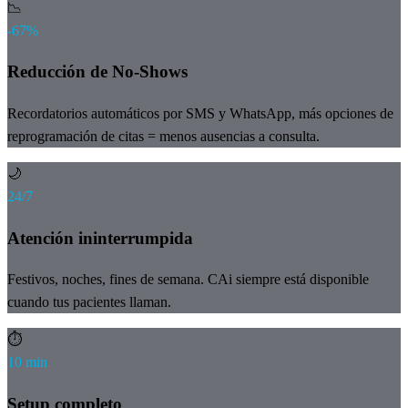
📉
-67%
Reducción de No-Shows
Recordatorios automáticos por SMS y WhatsApp, más opciones de
reprogramación de citas = menos ausencias a consulta.
🌙
24/7
Atención ininterrumpida
Festivos, noches, fines de semana. CAi siempre está disponible
cuando tus pacientes llaman.
⏱️
10 min
Setup completo