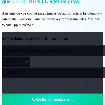
que
REALMENTE
agenda citas
🇬🇧 EN
Asistente de voz con IA para clínicas de quiropráctica, fisioterapia y
osteopatía. Gestiona llamadas, reserva y reprograma citas 24/7 por
WhatsApp o teléfono
🎧
Pruébalo ahora:
CAi te llamará en 1 minuto
📞
Recibir llamada demo