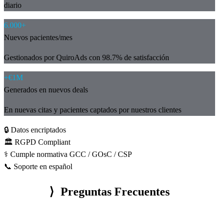
diario
6.000+
Nuevos pacientes/mes
Gestionados por QuiroAds con 98.7% de satisfacción
+€1M
Generados en nuevos deals
En nuevas citas y pacientes captados por nuestros clientes
🔒 Datos encriptados
🏛️ RGPD Compliant
⚕️ Cumple normativa GCC / GOsC / CSP
📞 Soporte en español
⟩
Preguntas Frecuentes