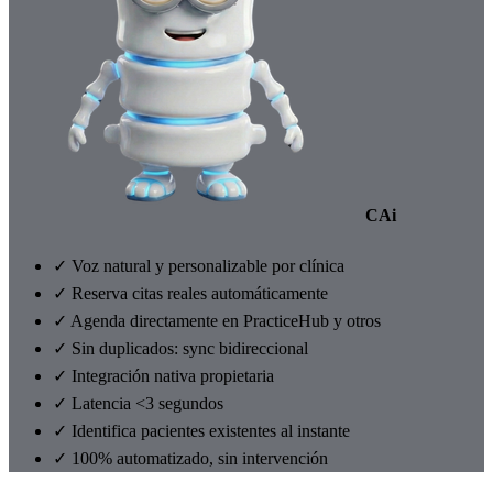
CAi
✓
Voz natural y personalizable por clínica
✓
Reserva citas reales automáticamente
✓
Agenda directamente en PracticeHub y otros
✓
Sin duplicados: sync bidireccional
✓
Integración nativa propietaria
✓
Latencia <3 segundos
✓
Identifica pacientes existentes al instante
✓
100% automatizado, sin intervención