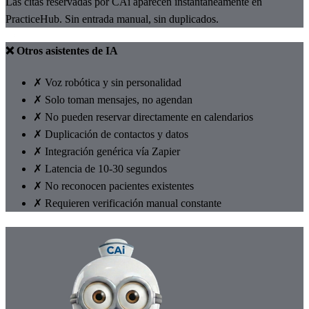
Las citas reservadas por CAi aparecen instantáneamente en
PracticeHub. Sin entrada manual, sin duplicados.
❌ Otros asistentes de IA
✗
Voz robótica y sin personalidad
✗
Solo toman mensajes, no agendan
✗
No pueden reservar directamente en calendarios
✗
Duplicación de contactos y datos
✗
Integración genérica vía Zapier
✗
Latencia de 10-30 segundos
✗
No reconocen pacientes existentes
✗
Requieren verificación manual constante