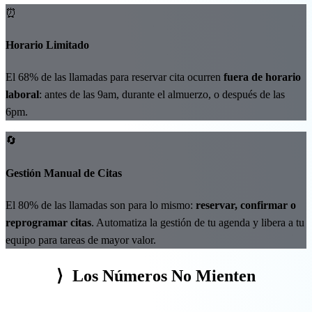
⏰
Horario Limitado
El 68% de las llamadas para reservar cita ocurren
fuera de horario
laboral
: antes de las 9am, durante el almuerzo, o después de las
6pm.
🔄
Gestión Manual de Citas
El 80% de las llamadas son para lo mismo:
reservar, confirmar o
reprogramar citas
. Automatiza la gestión de tu agenda y libera a tu
equipo para tareas de mayor valor.
⟩
Los Números No Mienten