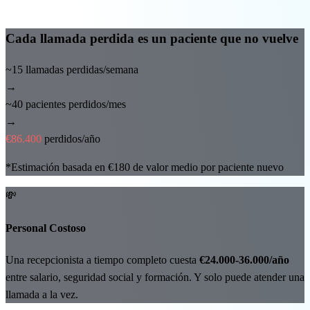
Cada llamada perdida es un paciente que no vuelve
~15
llamadas perdidas/semana
→
~40
pacientes perdidos/mes
→
€86.400
perdidos/año
*Estimación basada en €180 de valor medio por paciente nuevo
💸
Personal Costoso
Una recepcionista a tiempo completo cuesta
€24.000-36.000/año
entre salario, seguridad social y formación. Y solo puede atender una
llamada a la vez.