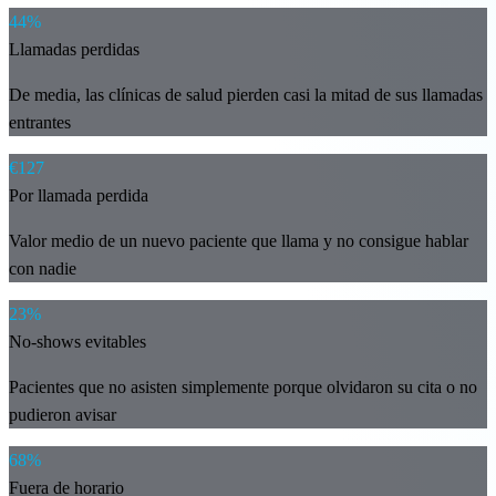
44%
Llamadas perdidas
De media, las clínicas de salud pierden casi la mitad de sus llamadas
entrantes
€127
Por llamada perdida
Valor medio de un nuevo paciente que llama y no consigue hablar
con nadie
23%
No-shows evitables
Pacientes que no asisten simplemente porque olvidaron su cita o no
pudieron avisar
68%
Fuera de horario