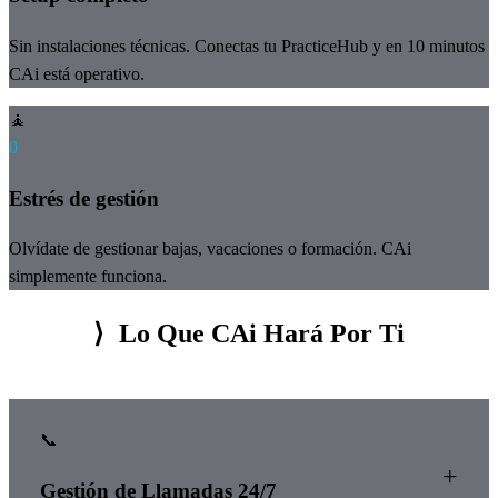
Sin instalaciones técnicas. Conectas tu PracticeHub y en 10 minutos
CAi está operativo.
🧘
0
Estrés de gestión
Olvídate de gestionar bajas, vacaciones o formación. CAi
simplemente funciona.
⟩
Lo Que CAi Hará Por Ti
📞
+
Gestión de Llamadas 24/7