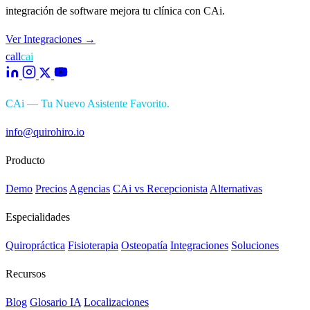
integración de software mejora tu clínica con CAi.
Ver Integraciones
→
call
cai
CAi — Tu Nuevo Asistente Favorito.
info@quirohiro.io
Producto
Demo
Precios
Agencias
CAi vs Recepcionista
Alternativas
Especialidades
Quiropráctica
Fisioterapia
Osteopatía
Integraciones
Soluciones
Recursos
Blog
Glosario IA
Localizaciones