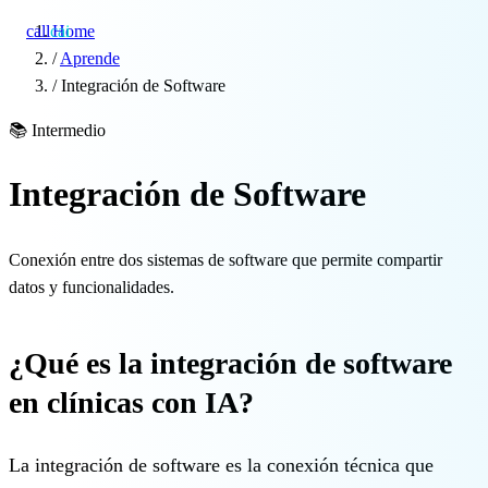
call
cai
Home
/
Aprende
/
Integración de Software
Especialidades
📚
Intermedio
Sobre CAi
Integración de Software
Blog
Conexión entre dos sistemas de software que permite compartir
Precios
datos y funcionalidades.
Integraciones
¿Qué es la integración de software
Demo →
en clínicas con IA?
La integración de software es la conexión técnica que