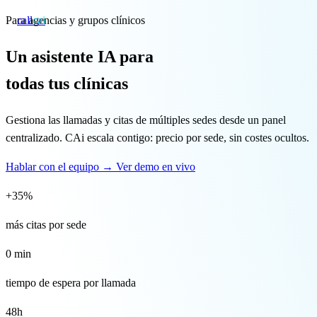
Para agencias y grupos clínicos
call
cai
Un asistente IA para
Especialidades
todas tus clínicas
Sobre CAi
Gestiona las llamadas y citas de múltiples sedes desde un panel
centralizado. CAi escala contigo: precio por sede, sin costes ocultos.
Blog
Hablar con el equipo
→
Ver demo en vivo
Precios
+35%
Integraciones
más citas por sede
Demo →
0 min
tiempo de espera por llamada
48h