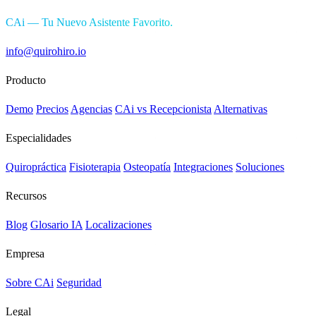
CAi — Tu Nuevo Asistente Favorito.
info@quirohiro.io
Producto
Demo
Precios
Agencias
CAi vs Recepcionista
Alternativas
Especialidades
Quiropráctica
Fisioterapia
Osteopatía
Integraciones
Soluciones
Recursos
Blog
Glosario IA
Localizaciones
Empresa
Sobre CAi
Seguridad
Legal