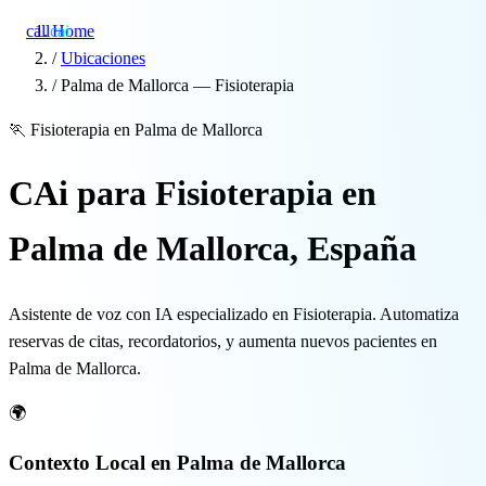
call
cai
Home
/
Ubicaciones
/
Palma de Mallorca — Fisioterapia
Especialidades
🏃
Fisioterapia en Palma de Mallorca
Sobre CAi
CAi para Fisioterapia en
Blog
Palma de Mallorca, España
Precios
Asistente de voz con IA especializado en Fisioterapia. Automatiza
Integraciones
reservas de citas, recordatorios, y aumenta nuevos pacientes en
Palma de Mallorca.
Demo →
🌍
Contexto Local en Palma de Mallorca