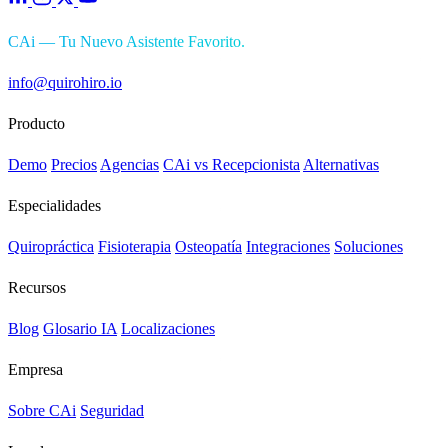
CAi — Tu Nuevo Asistente Favorito.
info@quirohiro.io
Producto
Demo
Precios
Agencias
CAi vs Recepcionista
Alternativas
Especialidades
Quiropráctica
Fisioterapia
Osteopatía
Integraciones
Soluciones
Recursos
Blog
Glosario IA
Localizaciones
Empresa
Sobre CAi
Seguridad