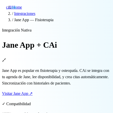
call
cai
Home
/
Integraciones
/
Jane App — Fisioterapia
Especialidades
Integración Nativa
Sobre CAi
Jane App + CAi
Blog
🔗
Precios
Jane App es popular en fisioterapia y osteopatía. CAi se integra con
Integraciones
tu agenda de Jane, lee disponibilidad, y crea citas automáticamente.
Sincronización con historiales de pacientes.
Demo →
Visitar Jane App
↗
✓ Compatibilidad