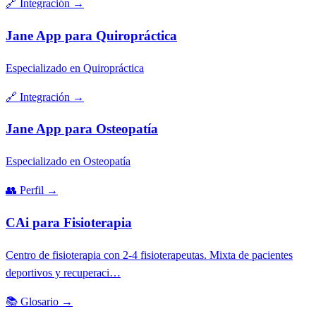
🔗
Integración
→
Jane App para Quiropráctica
Especializado en Quiropráctica
🔗
Integración
→
Jane App para Osteopatía
Especializado en Osteopatía
👥
Perfil
→
CAi para Fisioterapia
Centro de fisioterapia con 2-4 fisioterapeutas. Mixta de pacientes
deportivos y recuperaci…
📚
Glosario
→