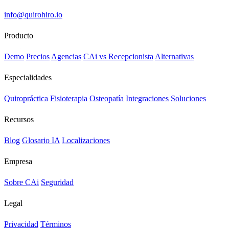
info@quirohiro.io
Producto
Demo
Precios
Agencias
CAi vs Recepcionista
Alternativas
Especialidades
Quiropráctica
Fisioterapia
Osteopatía
Integraciones
Soluciones
Recursos
Blog
Glosario IA
Localizaciones
Empresa
Sobre CAi
Seguridad
Legal
Privacidad
Términos