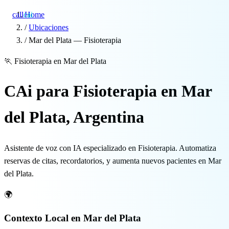
call
cai
Home
/
Ubicaciones
/
Mar del Plata — Fisioterapia
Especialidades
🏃
Fisioterapia en Mar del Plata
Sobre CAi
CAi para Fisioterapia en Mar
Blog
del Plata, Argentina
Precios
Asistente de voz con IA especializado en Fisioterapia. Automatiza
Integraciones
reservas de citas, recordatorios, y aumenta nuevos pacientes en Mar
del Plata.
Demo →
🌍
Contexto Local en Mar del Plata