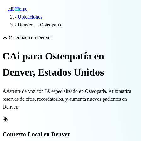
call
cai
Home
/
Ubicaciones
/
Denver — Osteopatía
Especialidades
🧘
Osteopatía en Denver
Sobre CAi
CAi para Osteopatía en
Blog
Denver, Estados Unidos
Precios
Asistente de voz con IA especializado en Osteopatía. Automatiza
Integraciones
reservas de citas, recordatorios, y aumenta nuevos pacientes en
Denver.
Demo →
🌍
Contexto Local en Denver