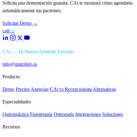
Solicita una demostración gratuita. CAi te mostrará cómo agendaría
automáticamente tus pacientes.
Solicitar Demo
→
call
cai
CAi — Tu Nuevo Asistente Favorito.
info@quirohiro.io
Producto
Demo
Precios
Agencias
CAi vs Recepcionista
Alternativas
Especialidades
Quiropráctica
Fisioterapia
Osteopatía
Integraciones
Soluciones
Recursos