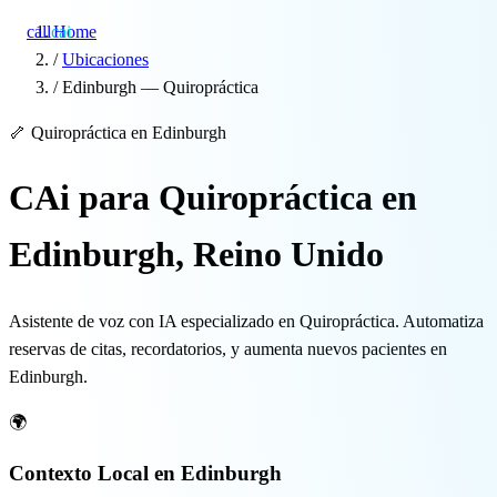
call
cai
Home
/
Ubicaciones
/
Edinburgh — Quiropráctica
Especialidades
🦴
Quiropráctica en Edinburgh
Sobre CAi
CAi para Quiropráctica en
Blog
Edinburgh, Reino Unido
Precios
Asistente de voz con IA especializado en Quiropráctica. Automatiza
Integraciones
reservas de citas, recordatorios, y aumenta nuevos pacientes en
Edinburgh.
Demo →
🌍
Contexto Local en Edinburgh