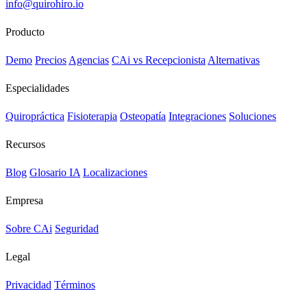
info@quirohiro.io
Producto
Demo
Precios
Agencias
CAi vs Recepcionista
Alternativas
Especialidades
Quiropráctica
Fisioterapia
Osteopatía
Integraciones
Soluciones
Recursos
Blog
Glosario IA
Localizaciones
Empresa
Sobre CAi
Seguridad
Legal
Privacidad
Términos