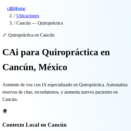
call
cai
Home
/
Ubicaciones
/
Cancún — Quiropráctica
Especialidades
🦴
Quiropráctica en Cancún
Sobre CAi
CAi para Quiropráctica en
Blog
Cancún, México
Precios
Asistente de voz con IA especializado en Quiropráctica. Automatiza
Integraciones
reservas de citas, recordatorios, y aumenta nuevos pacientes en
Cancún.
Demo →
🌍
Contexto Local en Cancún