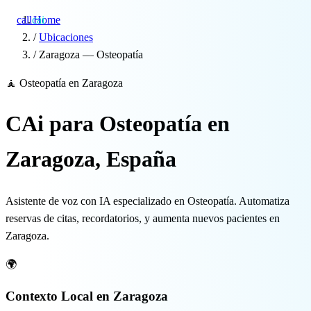
call
cai
Home
/
Ubicaciones
/
Zaragoza — Osteopatía
Especialidades
🧘
Osteopatía en Zaragoza
Sobre CAi
CAi para Osteopatía en
Blog
Zaragoza, España
Precios
Asistente de voz con IA especializado en Osteopatía. Automatiza
Integraciones
reservas de citas, recordatorios, y aumenta nuevos pacientes en
Zaragoza.
Demo →
🌍
Contexto Local en Zaragoza