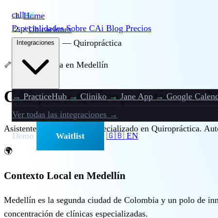
call
cai
Home
Especialidades
Sobre CAi
Blog
Precios
/
Ubicaciones
/
Medellín — Quiropráctica
Integraciones
🦴
Quiropráctica en Medellín
CAi para Quiropráctica en M
→
PracticeHub
→
Cliniko
→
Jane App
→
Google Calend
Ver todas las integraciones →
Asistente de voz con IA especializado en Quiropráctica. Aut
Demo
🇬🇧 EN
Waitlist
🌍
Contexto Local en Medellín
Medellín es la segunda ciudad de Colombia y un polo de inno
concentración de clínicas especializadas.