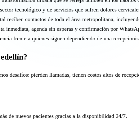
ransformación urbana que se refleja también en los hábitos d
ector tecnológico y de servicios que sufren dolores cervicales
ital reciben contactos de toda el área metropolitana, incluye
esta inmediata, agenda sin esperas y confirmación por WhatsAp
rencia frente a quienes siguen dependiendo de una recepcionis
edellín?
mos desafíos: pierden llamadas, tienen costos altos de recepc
ás de nuevos pacientes gracias a la disponibilidad 24/7.