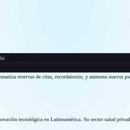
edellín, Colombia
ar
omatiza reservas de citas, recordatorios, y aumenta nuevos pa
vación tecnológica en Latinoamérica. Su sector salud privado