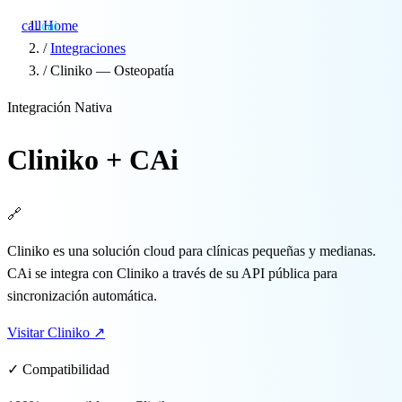
call
cai
Home
/
Integraciones
/
Cliniko — Osteopatía
Especialidades
Integración Nativa
Sobre CAi
Cliniko + CAi
Blog
🔗
Precios
Cliniko es una solución cloud para clínicas pequeñas y medianas.
Integraciones
CAi se integra con Cliniko a través de su API pública para
sincronización automática.
Demo →
Visitar Cliniko
↗
✓ Compatibilidad