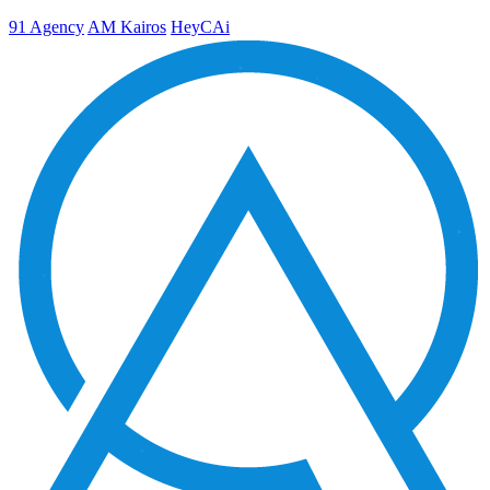
91 Agency
AM Kairos
HeyCAi