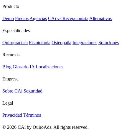
Producto
Demo
Precios
Agencias
CAi vs Recepcionista
Alternativas
Especialidades
Quiropráctica
Fisioterapia
Osteopatía
Integraciones
Soluciones
Recursos
Blog
Glosario IA
Localizaciones
Empresa
Sobre CAi
Seguridad
Legal
Privacidad
Términos
© 2026 CAi by QuiroAds. All rights reserved.