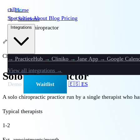
call
cai
Home
Specialties
About
Blog
Pricing
/
Solutions
/
Solo Chiropractor
Integrations
🦴
Chiropractic
→
PracticeHub
→
Cliniko
→
Jane App
→
Google Calend
View all integrations →
Solo Chiropractor
Demo
🇪🇸 ES
Waitlist
A solo chiropractic practice run by a single therapist who h
Typical therapists
1-2
Est. appointments/month