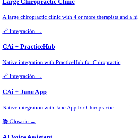
Large Chiropractic Clinic
A large chiropractic clinic with 4 or more therapists and a 
🔗
Integración
→
CAi + PracticeHub
Native integration with PracticeHub for Chiropractic
🔗
Integración
→
CAi + Jane App
Native integration with Jane App for Chiropractic
📚
Glosario
→
AI Voice Assistant