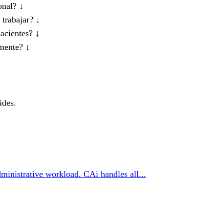
sonal?
↓
 trabajar?
↓
pacientes?
↓
lmente?
↓
ides.
dministrative workload. CAi handles all...