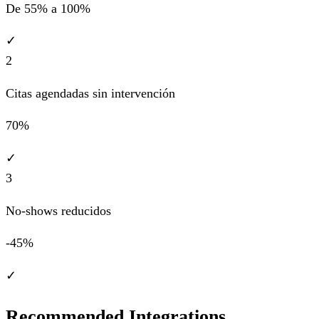
De 55% a 100%
✓
2
Citas agendadas sin intervención
70%
✓
3
No-shows reducidos
-45%
✓
Recommended Integrations