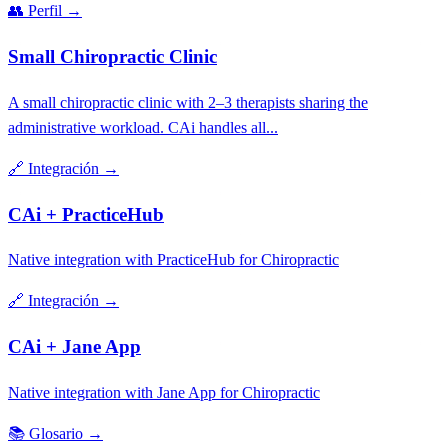
👥
Perfil
→
Small Chiropractic Clinic
A small chiropractic clinic with 2–3 therapists sharing the
administrative workload. CAi handles all...
🔗
Integración
→
CAi + PracticeHub
Native integration with PracticeHub for Chiropractic
🔗
Integración
→
CAi + Jane App
Native integration with Jane App for Chiropractic
📚
Glosario
→