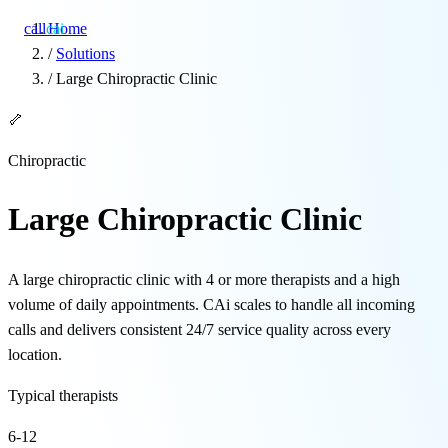
call
cai
Home
/
Solutions
/
Large Chiropractic Clinic
Specialties
🦴
About
Chiropractic
Blog
Large Chiropractic Clinic
Pricing
A large chiropractic clinic with 4 or more therapists and a high
Integrations
volume of daily appointments. CAi scales to handle all incoming
calls and delivers consistent 24/7 service quality across every
Demo →
location.
Typical therapists
6-12