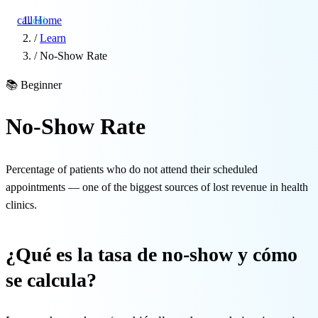
call
cai
Home
/
Learn
/
No-Show Rate
Specialties
📚
Beginner
About
No-Show Rate
Blog
Percentage of patients who do not attend their scheduled
Pricing
appointments — one of the biggest sources of lost revenue in health
clinics.
Integrations
Demo →
¿Qué es la tasa de no-show y cómo
se calcula?