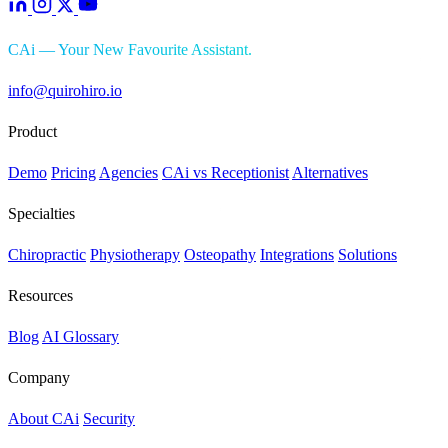
CAi — Your New Favourite Assistant.
info@quirohiro.io
Product
Demo
Pricing
Agencies
CAi vs Receptionist
Alternatives
Specialties
Chiropractic
Physiotherapy
Osteopathy
Integrations
Solutions
Resources
Blog
AI Glossary
Company
About CAi
Security