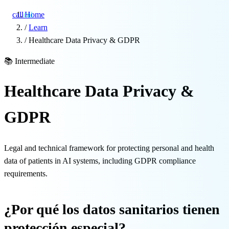
call
cai
Home
/
Learn
/
Healthcare Data Privacy & GDPR
Specialties
📚
Intermediate
About
Healthcare Data Privacy &
Blog
GDPR
Pricing
Legal and technical framework for protecting personal and health
Integrations
data of patients in AI systems, including GDPR compliance
requirements.
Demo →
¿Por qué los datos sanitarios tienen
protección especial?