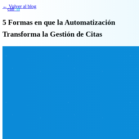
←
Volver al blog
call
cai
5 Formas en que la Automatización
Especialidades
Transforma la Gestión de Citas
Sobre CAi
Blog
Precios
Integraciones
Demo →