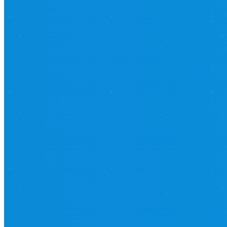
🇬🇧 EN