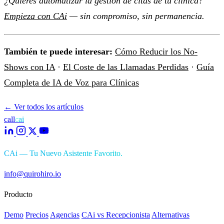
¿Quieres automatizar la gestión de citas de tu clínica?
Empieza con CAi
— sin compromiso, sin permanencia.
También te puede interesar:
Cómo Reducir los No-
Shows con IA
·
El Coste de las Llamadas Perdidas
·
Guía
Completa de IA de Voz para Clínicas
←
Ver todos los artículos
call
cai
CAi — Tu Nuevo Asistente Favorito.
info@quirohiro.io
Producto
Demo
Precios
Agencias
CAi vs Recepcionista
Alternativas